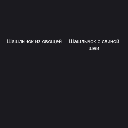
info@slcatering.ru
© 2026 Smile Event Catering
Шашлычок из овощей
Шашлычок с свиной
шеи
ООО "Смайл Ивент Кейтеринг"
ИНН 7702401373