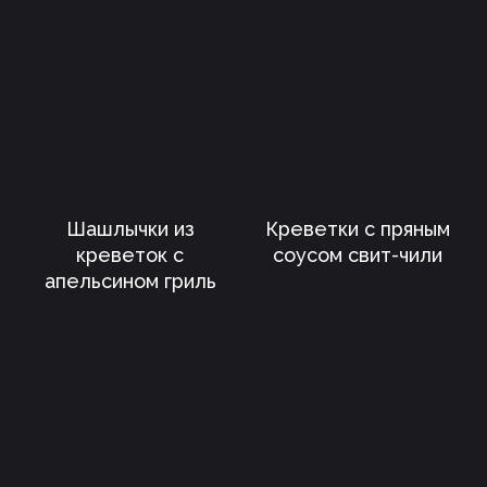
Шашлычки из
Креветки с пряным
Политика конфиденциальности
креветок с
соусом свит-чили
Проведение оплаты
апельсином гриль
Сертификация
Дипломы
Позвоните мне
Оферта
Скачать меню
+7 (925) 605-38-50
+7 (926) 052-80-84