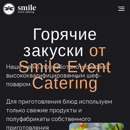
Горячие
закуски
от
Smile Event
Наше меню, проработано и создано
высококвалифицированным шеф-
Catering
поваром.
Для приготовления блюд используем
только свежие продукты и
полуфабрикаты собственного
приготовления