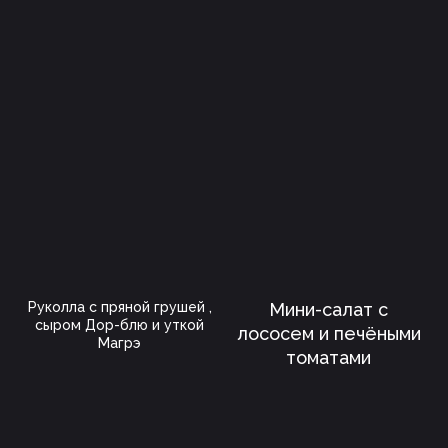
Руколла с пряной грушей ,
Мини-салат с
сыром Дор-блю и уткой
лососем и печёными
Магрэ
томатами