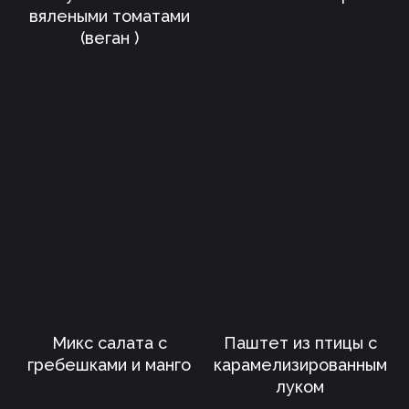
Проведение оплаты
вялеными томатами
(веган )
Сертификация
Дипломы
Позвоните мне
Оферта
Скачать меню
+7 (925) 605-38-50
+7 (926) 052-80-84
info@slcatering.ru
© 2026 Smile Event Catering
Микс салата с
Паштет из птицы с
ООО "Смайл Ивент Кейтеринг"
гребешками и манго
карамелизированным
ИНН 7702401373
луком