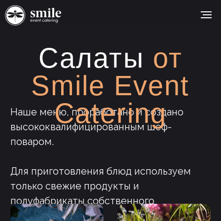
Салаты
от
Smile Event
Catering
Наше меню, проработано и создано
высококвалифицированным шеф-
поваром.
Для приготовления блюд используем
только свежие продукты и
полуфабрикаты собственного
приготовления