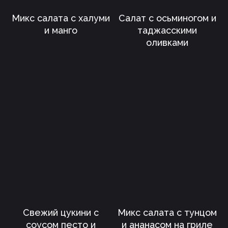
Микс салата с халуми
Салат с осьминогом и
и манго
таджасскими
оливками
Свежий цукини с
Микс салата с тунцом
Политика конфиденциальности
соусом песто и
и ананасом на гриле