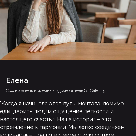
Делаем ставку на вариативность,
гибкость, исполнительность и
доброжелательность
Каждый новый проект Smile Event Catering –
это сочетание гастрономических изысков и
необычных вариантов подачи и сервировки
Наши клиенты получают:
Елена
Индивидуальный подход
Cооснователь и идейный вдохновитель SL Catering
Готовые решения
Слаженную команду профессионалов
"Когда я начинала этот путь, мечтала, помимо
еды, дарить людям ощущение легкости и
настоящего счастья. Наша история – это
стремление к гармонии. Мы легко соединяем
кулинарные традиции мира с искусством