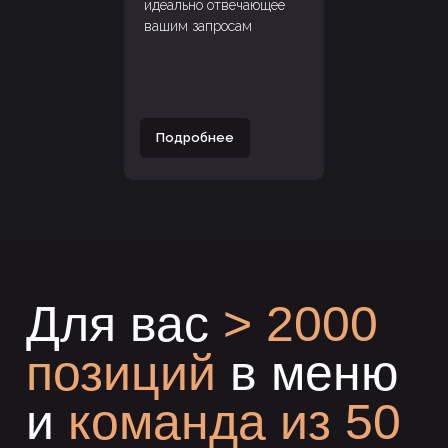
идеально отвечающее
вашим запросам
Наш бренд-шеф
Подробнее
Меню Smile Event Catering
разработано бренд-шефом Дмитрием
Звир.
Рецепты собирались буквально по
всему миру и адаптировались под
формат «фингер фуд». Для
приготовления блюд используются
только свежие локальные и импортные
продукты очень высокого качества.