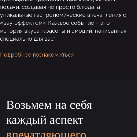
подачи, создавая не просто блюда, а
уникальные гастрономические впечатления с
«вау-эффектом». Каждое событие – это
история вкуса, красоты и эмоций, написанная
специально для вас."
С 2016 года
Подробнее познакомиться
на рынке, члены АКБС
1 000+ м²
собственное производство
Возьмем на себя
Гармонично
каждый аспект
вписываем
впечатляющего