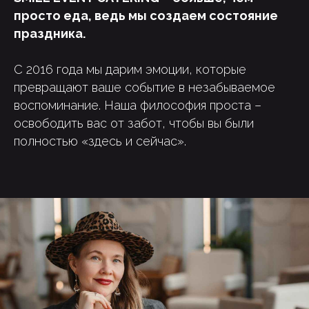
Для вас
> 2000
просто еда, ведь мы создаем состояние
праздника.
позиций
в меню
и
команда из 50
С 2016 года мы дарим эмоции, которые
превращают ваше событие в незабываемое
человек
воспоминание. Наша философия проста –
освободить вас от забот, чтобы вы были
полностью «здесь и сейчас».