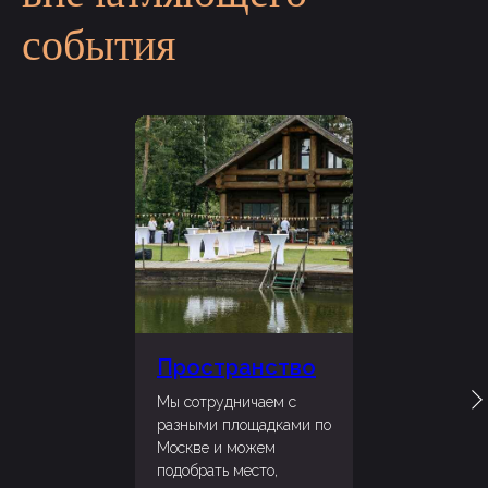
блюда разных
события
кухонь
в общую
концепцию
мероприятия
Пространство
Мы сотрудничаем с
разными площадками по
Москве и можем
подобрать место,