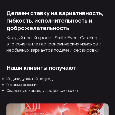
Компании,
которые
доверяют нам
организацию
своих
мероприятий