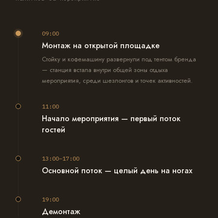
09:00
Монтаж на открытой площадке
Стойку и кофемашину развернули под тентом бренда
— станция встала внутри общей зоны отдыха
мероприятия, среди шезлонгов и точек активностей.
11:00
Начало мероприятия — первый поток
гостей
При заявленных 700 гостях за день на смену вышло 2
бариста — один готовит, второй принимает заказы и
13:00–17:00
держит темп у стойки.
Основной поток — целый день на ногах
Формат полного дня без перерыва: гости подходили
волнами между активностями на площадке, станция
19:00
работала без остановки на протяжении всего
Демонтаж
мероприятия.