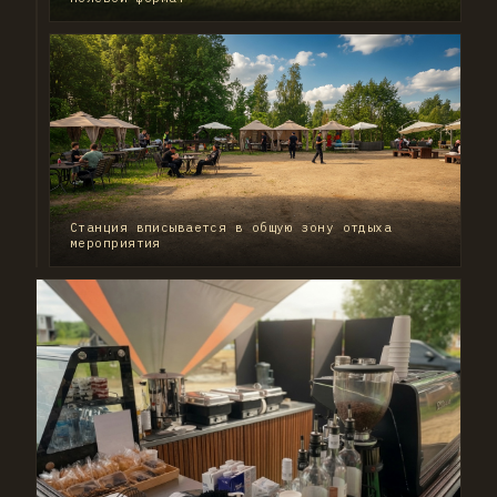
Витрина:
вода,
соки,
сэндвичи,
Станция вписывается в общую зону отдыха
десерты
мероприятия