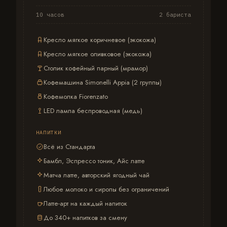
10 часов
2 бариста
Кресло мягкое коричневое (экокожа)
Кресло мягкое оливковое (экокожа)
Столик кофейный парный (мрамор)
Кофемашина Simonelli Appia (2 группы)
Кофемолка Fiorenzato
LED лампа беспроводная (медь)
НАПИТКИ
Всё из Стандарта
Бамбл, Эспрессо тоник, Айс латте
Матча латте, авторский ягодный чай
Любое молоко и сиропы без ограничений
Латте-арт на каждый напиток
До 340+ напитков за смену