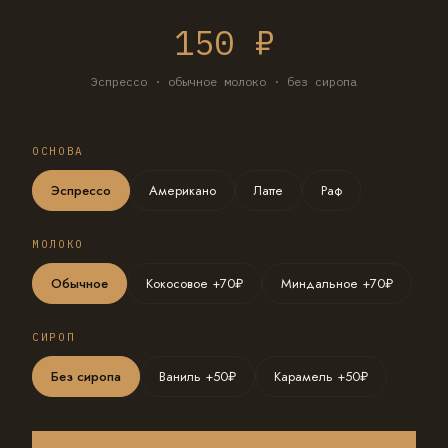
150 ₽
Эспрессо · обычное молоко · без сиропа
ОСНОВА
Эспрессо
Американо
Латте
Раф
МОЛОКО
Обычное
Кокосовое +70₽
Миндальное +70₽
СИРОП
Без сиропа
Ваниль +50₽
Карамель +50₽