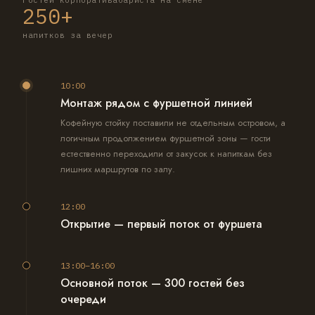
гостей корпоратива
бариста на смене
250+
напитков за вечер
10:00
Монтаж рядом с фуршетной линией
Кофейную стойку поставили не отдельным островом, а
логичным продолжением фуршетной зоны — гости
естественно переходили от закусок к напиткам без
лишних маршрутов по залу.
12:00
Открытие — первый поток от фуршета
Как только открыли фуршетные столы, гости почти сразу
двинулись и к кофе — сработал эффект «рядом и по
13:00–16:00
пути», а не отдельная точка, которую нужно искать.
Основной поток — 300 гостей без
очереди