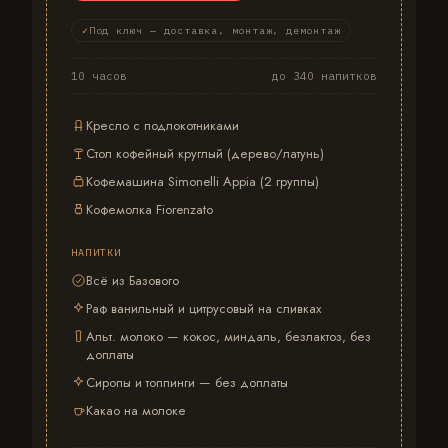
Под ключ — доставка, монтаж, демонтаж
10 часов
до 340 напитков
Кресло с подлокотниками
Стол кофейный круглый (дерево/латунь)
Кофемашина Simonelli Appia (2 группы)
Кофемолка Fiorenzato
НАПИТКИ
Всё из Базового
Раф ванильный и цитрусовый на сливках
Альт. молоко — кокос, миндаль, безлактоз, без
доплаты
Сиропы и топпинги — без доплаты
Какао на молоке