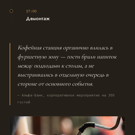
Два бариста держали темп на протяжении всего
мероприятия — очередь не образовывалась даже в
17:00
пиковые часы общения и фотозоны.
Демонтаж
Свернули станцию синхронно с уборкой фуршетной
зоны — единый по времени процесс, без задержек
для клининга площадки.
Кофейная станция органично влилась в
фуршетную зону — гости брали напиток
между подходами к столам, а не
выстраивались в отдельную очередь в
стороне от основного события.
— Альфа-Банк, корпоративное мероприятие на 300
гостей