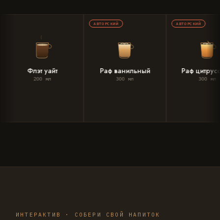
АВТОРСКИЙ
АВТОРСКИЙ
т уайт
Раф ванильный
Раф цитрусовый
00 мл
300 мл
300 мл
ИНТЕРАКТИВ · СОБЕРИ СВОЙ НАПИТОК